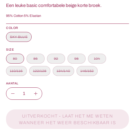
Een leuke basic comfortabele beige korte broek.
95% Cotton 5% Elastan
COLOR
SKY BLUE
SIZE
80
86
92
98
104
110/116
122/128
134/140
146/152
AANTAL
Aantal
Aantal
Aantal
verlagen
verhogen
UITVERKOCHT - LAAT HET ME WETEN
WANNEER HET WEER BESCHIKBAAR IS