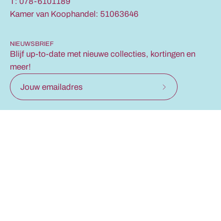
T: 078-6101189
Kamer van Koophandel: 51063646
NIEUWSBRIEF
Blijf up-to-date met nieuwe collecties, kortingen en
meer!
Schrijf
je
in
INFO
voor
onze
SERVICE
nieuwsbrief
Land
Taal
EUR€
EN